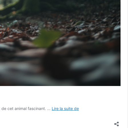
Crottes
 de cet animal fascinant. …
Lire la suite de
de
martres
: