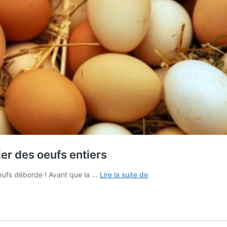
er des oeufs entiers
Les
à œufs déborde ! Avant que la …
Lire la suite de
recettes
salées
parfaites
pour