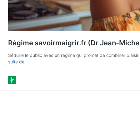
Régime savoirmaigrir.fr (Dr Jean-Michel 
Séduire le public avec un régime qui promet de combiner plaisi
Régime
suite de
savoirmaigrir.fr
(Dr
Jean-
Michel
Cohen)
:
révolution
ou
flop
?