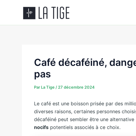
Aller
au
contenu
Café décaféiné, dang
pas
Par
La Tige
/
27 décembre 2024
Le café est une boisson prisée par des mill
diverses raisons, certaines personnes chois
décaféiné peut sembler être une alternative p
nocifs
potentiels associés à ce choix.