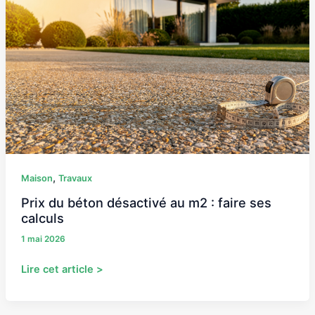
du
béton
désactivé
au
m2
:
faire
ses
calculs
,
Maison
Travaux
Prix du béton désactivé au m2 : faire ses
calculs
1 mai 2026
Lire cet article >