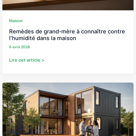
la
maison
Maison
Remèdes de grand-mère à connaître contre
l’humidité dans la maison
8 avril 2026
Lire cet article >
Quel
budget
prévoir
pour
une
maison
container