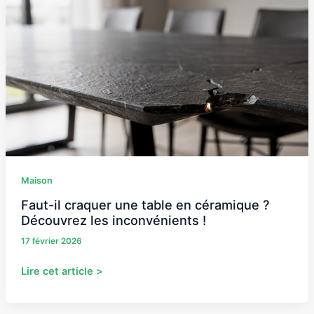
il
craquer
une
table
en
céramique
?
Découvrez
les
inconvénients
!
Maison
Faut-il craquer une table en céramique ?
Découvrez les inconvénients !
17 février 2026
Lire cet article >