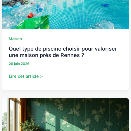
maison
près
de
Rennes ?
Maison
Quel type de piscine choisir pour valoriser
une maison près de Rennes ?
26 juin 2026
Lire cet article >
Papier
peint
feuillage
:
le