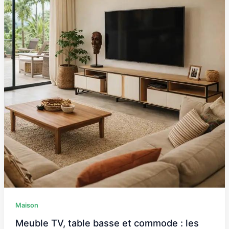
basse
et
commode
:
les
meubles
essentiels
pour
un
intérieur
harmonieux
Maison
Meuble TV, table basse et commode : les