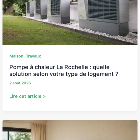
Rochelle
:
quelle
solution
selon
votre
type
de
,
Maison
Travaux
logement
Pompe à chaleur La Rochelle : quelle
?
solution selon votre type de logement ?
2 août 2026
Lire cet article >
Meuble
TV,
table