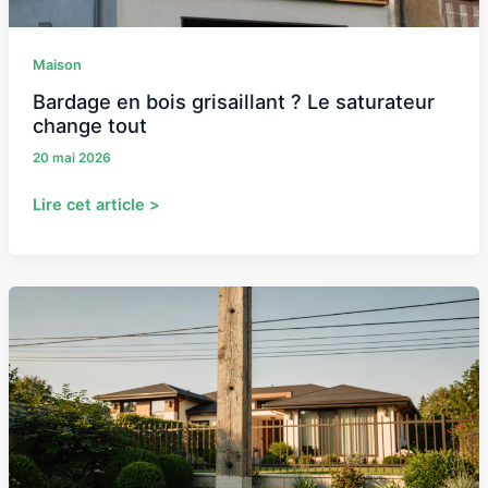
Maison
Bardage en bois grisaillant ? Le saturateur
change tout
20 mai 2026
Lire cet article >
Poteau
électrique
sur
un
terrain
privé
:
calculer