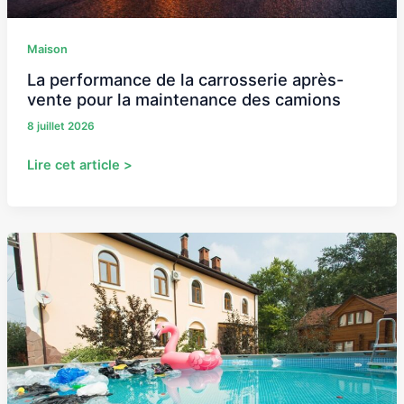
camions
Maison
La performance de la carrosserie après-
vente pour la maintenance des camions
8 juillet 2026
Lire cet article >
Quel
type
de
piscine
choisir
pour
valoriser
une