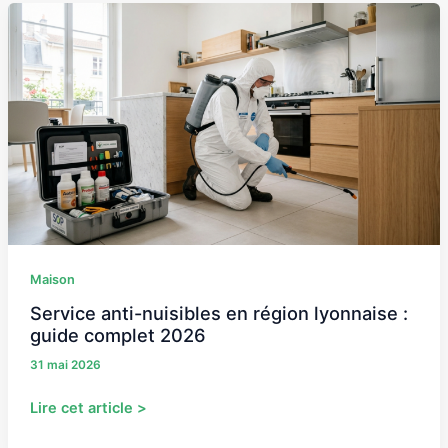
Service
anti-
nuisibles
en
région
lyonnaise
:
guide
complet
2026
Maison
Service anti-nuisibles en région lyonnaise :
guide complet 2026
31 mai 2026
Lire cet article >