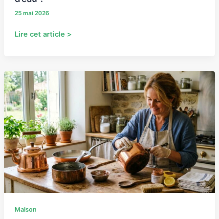
25 mai 2026
Lire cet article >
Comment
nettoyer
du
cuivre
facilement
?
Nos
astuces
Maison