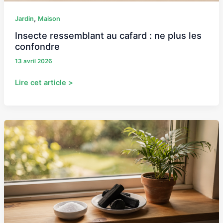
,
Jardin
Maison
Insecte ressemblant au cafard : ne plus les
confondre
13 avril 2026
Lire cet article >
Remèdes
de
grand-
mère
à
connaître
contre
l’humidité
dans