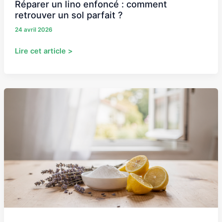
Réparer un lino enfoncé : comment
retrouver un sol parfait ?
24 avril 2026
Lire cet article >
Remède
de
grand-
mère
contre
l’odeur
de
moisissure
:
nos
astuces