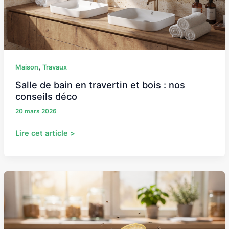
bois
:
nos
conseils
déco
,
Maison
Travaux
Salle de bain en travertin et bois : nos
conseils déco
20 mars 2026
Lire cet article >
Comment
tuer
des
moucherons
dans