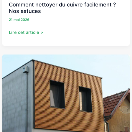
Comment nettoyer du cuivre facilement ?
Nos astuces
21 mai 2026
Lire cet article >
Bardage
en
bois
grisaillant
?
Le
saturateur
change
tout