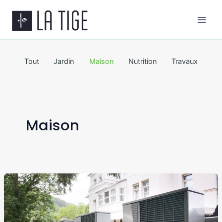
Aller
Main
au
Men
contenu
Tout
Jardin
Maison
Nutrition
Travaux
Maison
Pompe
à
chaleur
La