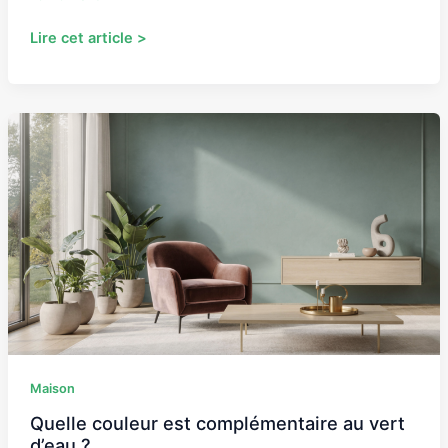
Lire cet article >
Quelle
couleur
est
complémentaire
au
vert
d’eau
?
Maison
Quelle couleur est complémentaire au vert
d’eau ?