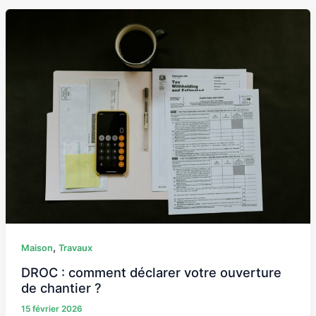
DROC
:
comment
déclarer
votre
ouverture
de
chantier
?
,
Maison
Travaux
DROC : comment déclarer votre ouverture
de chantier ?
15 février 2026