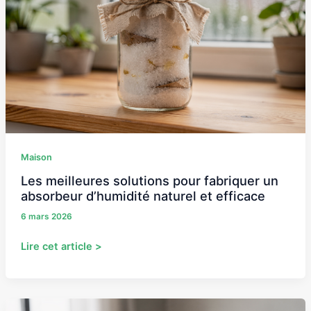
solutions
pour
fabriquer
un
absorbeur
d’humidité
naturel
et
efficace
Maison
Les meilleures solutions pour fabriquer un
absorbeur d’humidité naturel et efficace
6 mars 2026
Lire cet article >
Faut-