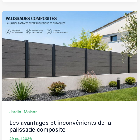
Les
avantages
et
inconvénients
de
la
palissade
composite
,
Jardin
Maison
Les avantages et inconvénients de la
palissade composite
29 mai 2026