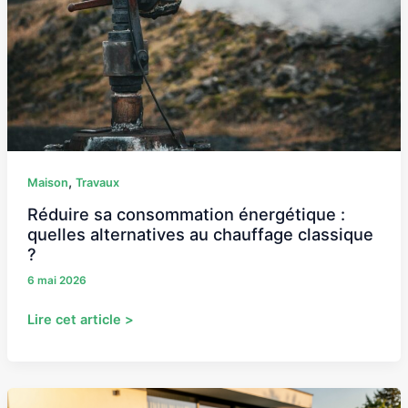
quelles
alternatives
au
chauffage
classique
?
,
Maison
Travaux
Réduire sa consommation énergétique :
quelles alternatives au chauffage classique
?
6 mai 2026
Lire cet article >
Prix