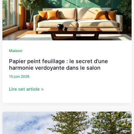
secret
d’une
harmonie
verdoyante
dans
le
salon
Maison
Papier peint feuillage : le secret d’une
harmonie verdoyante dans le salon
15 juin 2026
Lire cet article >
Jardin
et
panneaux