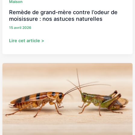
naturelles
Maison
Remède de grand-mère contre l’odeur de
moisissure : nos astuces naturelles
15 avril 2026
Lire cet article >
Insecte
ressemblant
au
cafard
:
ne
plus
les
confondre