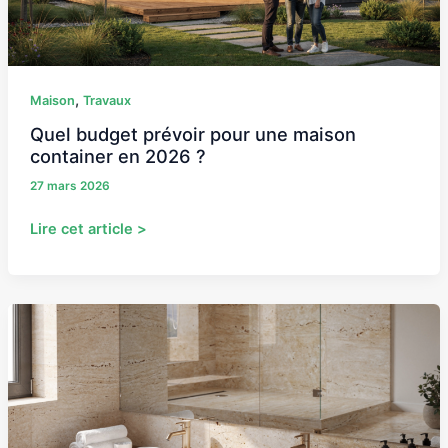
en
2026
?
,
Maison
Travaux
Quel budget prévoir pour une maison
container en 2026 ?
27 mars 2026
Lire cet article >
Salle
de
bain
en
travertin
et