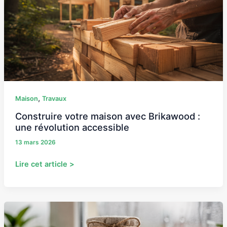
avec
Brikawood
:
une
révolution
accessible
,
Maison
Travaux
Construire votre maison avec Brikawood :
une révolution accessible
13 mars 2026
Lire cet article >
Les
meilleures