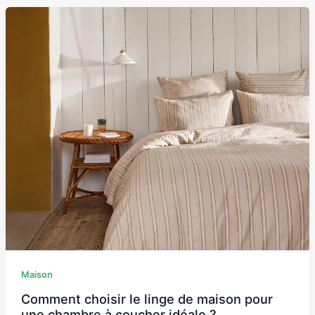
Comment
choisir
le
linge
de
maison
pour
une
chambre
à
coucher
idéale
?
Maison
Comment choisir le linge de maison pour
une chambre à coucher idéale ?