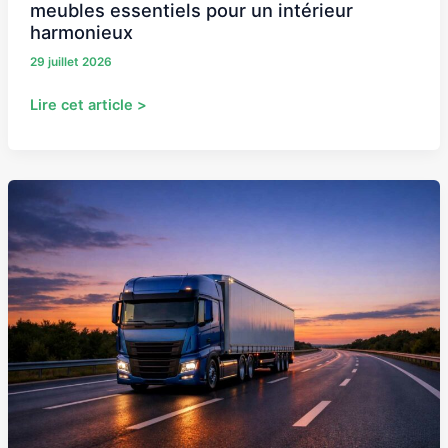
meubles essentiels pour un intérieur
harmonieux
29 juillet 2026
Lire cet article >
La
performance
de
la
carrosserie
après-
vente
pour
la
maintenance
des