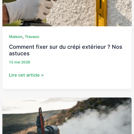
?
Nos
astuces
,
Maison
Travaux
Comment fixer sur du crépi extérieur ? Nos
astuces
13 mai 2026
Lire cet article >
Réduire
sa
consommation
énergétique
: