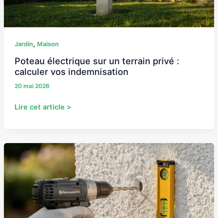
vos
indemnisation
,
Jardin
Maison
Poteau électrique sur un terrain privé :
calculer vos indemnisation
20 mai 2026
Lire cet article >
Comment
fixer
sur
du
crépi
extérieur