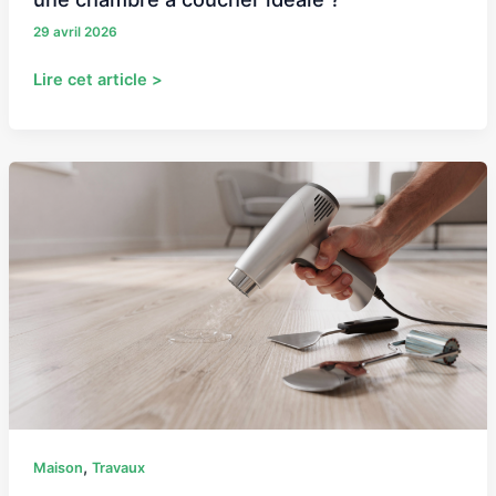
29 avril 2026
Lire cet article >
Réparer
un
lino
enfoncé
:
comment
retrouver
un
sol
parfait
?
,
Maison
Travaux