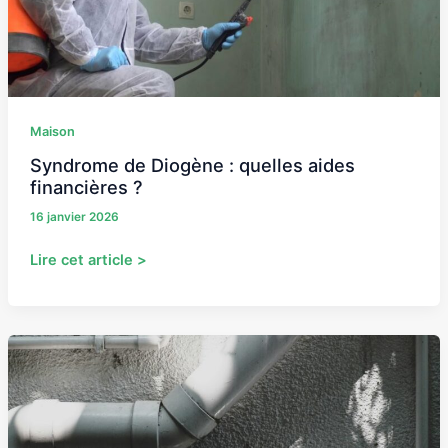
?
Maison
Syndrome de Diogène : quelles aides
financières ?
16 janvier 2026
Lire cet article >
Siphon
disconnecteur
:
comment
avoir