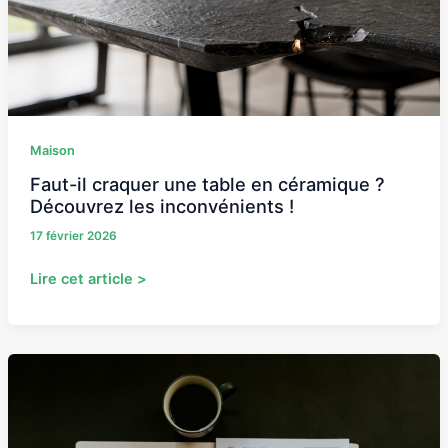
en
céramique
?
Découvrez
les
inconvénients
!
Maison
Faut-il craquer une table en céramique ?
Découvrez les inconvénients !
17 février 2026
Lire cet article >
DROC
:
comment
déclarer