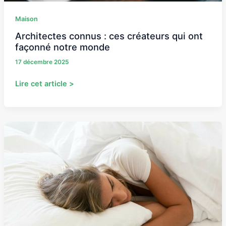
Maison
Architectes connus : ces créateurs qui ont
façonné notre monde
17 décembre 2025
Lire cet article >
5
avantages
à
choisir
un
matelas
français