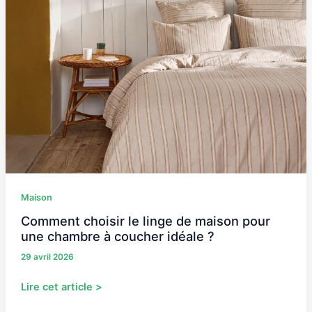
de
maison
pour
une
chambre
à
coucher
idéale
?
Maison
Comment choisir le linge de maison pour
une chambre à coucher idéale ?
29 avril 2026
Lire cet article >