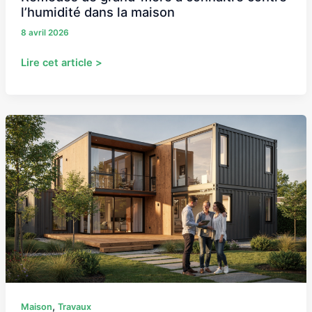
l’humidité dans la maison
8 avril 2026
Lire cet article >
Quel
budget
prévoir
pour
une
maison
container
en
2026
?
,
Maison
Travaux