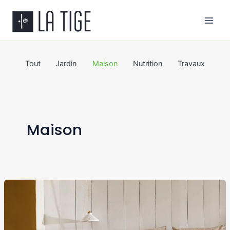
Aller
Main
au
Men
contenu
Tout
Jardin
Maison
Nutrition
Travaux
Maison
Comment
choisir
le
linge