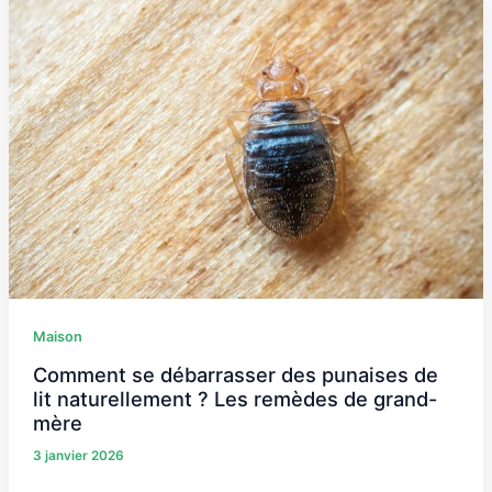
se
débarrasser
des
punaises
de
lit
naturellement​
?
Les
remèdes
de
grand-
Maison
mère
Comment se débarrasser des punaises de
lit naturellement​ ? Les remèdes de grand-
mère
3 janvier 2026