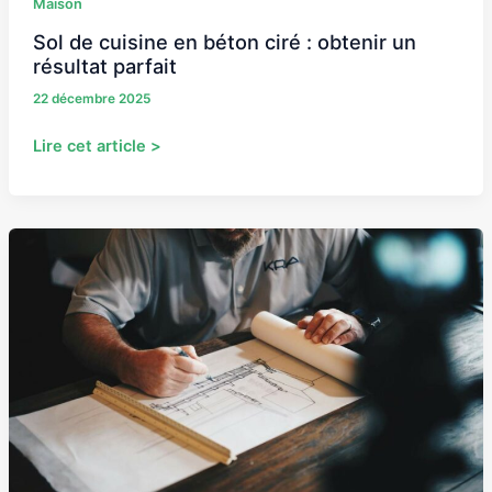
Maison
Sol de cuisine en béton ciré : obtenir un
résultat parfait
22 décembre 2025
Lire cet article >
Architectes
connus
:
ces
créateurs
qui
ont
façonné
notre
monde