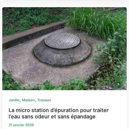
La
micro
station
d’épuration
pour
traiter
l’eau
sans
odeur
et
sans
épandage
,
,
Jardin
Maison
Travaux
La micro station d’épuration pour traiter
l’eau sans odeur et sans épandage
21 janvier 2026