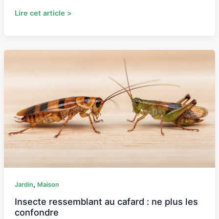
Lire cet article >
Insecte
ressemblant
au
cafard
:
ne
plus
les
confondre
,
Jardin
Maison
Insecte ressemblant au cafard : ne plus les
confondre