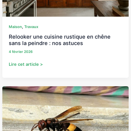
nos
astuces
,
Maison
Travaux
Relooker une cuisine rustique en chêne
sans la peindre : nos astuces
4 février 2026
Lire cet article >
Le
piège
à
frelons
asiatiques
révolutionnaire