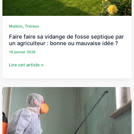
ou
mauvaise
idée
?
,
Maison
Travaux
Faire faire sa vidange de fosse septique par
un agriculteur : bonne ou mauvaise idée ?
19 janvier 2026
Lire cet article >
Syndrome
de
Diogène
:
quelles
aides
financières