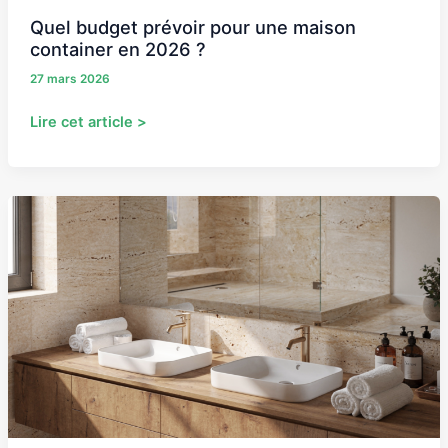
Quel budget prévoir pour une maison
container en 2026 ?
27 mars 2026
Lire cet article >
Salle
de
bain
en
travertin
et
bois
:
nos
conseils
déco