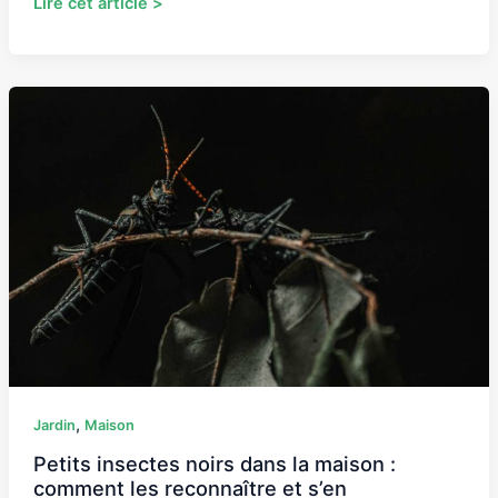
Lire cet article >
Petits
insectes
noirs
dans
la
maison
:
comment
les
reconnaître
et
s’en
débarrasser
,
Jardin
Maison
?
Petits insectes noirs dans la maison :
comment les reconnaître et s’en