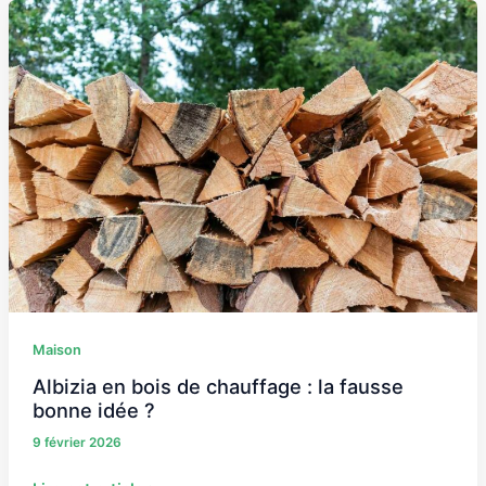
Albizia
en
bois
de
chauffage
:
la
fausse
bonne
idée
?
Maison
Albizia en bois de chauffage : la fausse
bonne idée ?
9 février 2026