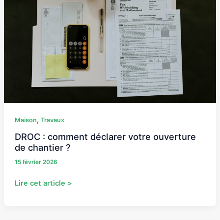
votre
ouverture
de
chantier
?
,
Maison
Travaux
DROC : comment déclarer votre ouverture
de chantier ?
15 février 2026
Lire cet article >