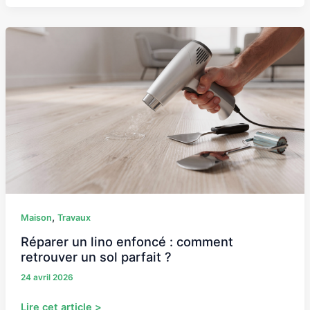
Réparer
un
lino
enfoncé
:
comment
retrouver
un
sol
parfait
?
,
Maison
Travaux
Réparer un lino enfoncé : comment
retrouver un sol parfait ?
24 avril 2026
Lire cet article >