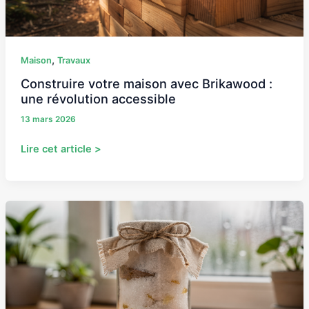
accessible
,
Maison
Travaux
Construire votre maison avec Brikawood :
une révolution accessible
13 mars 2026
Lire cet article >
Les
meilleures
solutions
pour
fabriquer
un
absorbeur