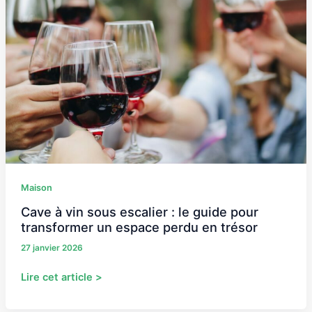
vin
sous
escalier
:
le
guide
pour
transformer
un
espace
perdu
en
Maison
trésor
Cave à vin sous escalier : le guide pour
transformer un espace perdu en trésor
27 janvier 2026
Lire cet article >