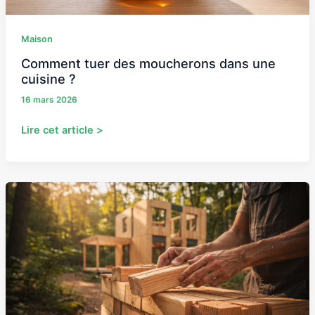
Maison
Comment tuer des moucherons dans une
cuisine ?
16 mars 2026
Lire cet article >
Construire
votre
maison
avec
Brikawood
:
une
révolution