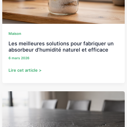
d’humidité
naturel
et
efficace
Maison
Les meilleures solutions pour fabriquer un
absorbeur d’humidité naturel et efficace
6 mars 2026
Lire cet article >
Faut-
il
craquer
une
table