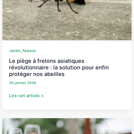
:
la
solution
pour
enfin
protéger
nos
,
abeilles
Jardin
Maison
Le piège à frelons asiatiques
révolutionnaire : la solution pour enfin
protéger nos abeilles
30 janvier 2026
Lire cet article >
Cave
à