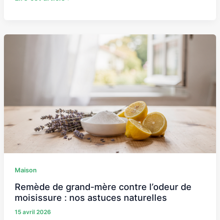
Remède
de
grand-
mère
contre
l’odeur
de
moisissure
:
nos
astuces
naturelles
Maison
Remède de grand-mère contre l’odeur de
moisissure : nos astuces naturelles
15 avril 2026