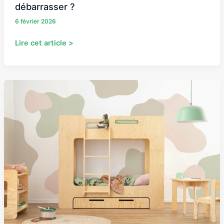
débarrasser ?
6 février 2026
Lire cet article >
Pourquoi
choisir
un
lit
à
étages
?