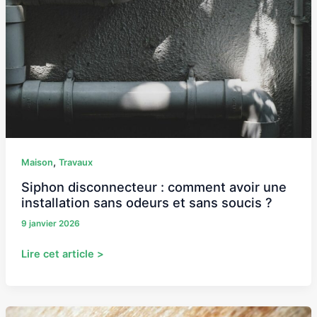
une
installation
sans
odeurs
et
sans
soucis
?
,
Maison
Travaux
Siphon disconnecteur : comment avoir une
installation sans odeurs et sans soucis ?
9 janvier 2026
Lire cet article >
Comment