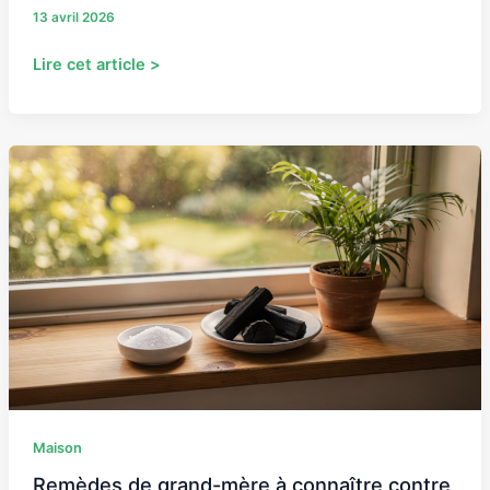
13 avril 2026
Lire cet article >
Remèdes
de
grand-
mère
à
connaître
contre
l’humidité
dans
la
maison
Maison
Remèdes de grand-mère à connaître contre