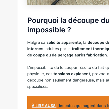
Pourquoi la découpe du
impossible ?
Malgré sa
solidité apparente
, la
découpe du
internes
induites par le
traitement thermiq
de coupe ou de perçage après fabrication
.
L’impossibilité de le couper résulte du fait
physique, ces
tensions explosent
, provoqu
découpe non seulement dangereuse, mais aus
spécialisés.
À LIRE AUSSI
Insectes qui nagent dans la 