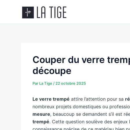
Aller
au
contenu
Couper du verre trempé
découpe
Par
La Tige
/
22 octobre 2025
Le verre trempé
attire l’attention pour sa
ré
nombreux projets domestiques ou professio
mesure
, beaucoup se demandent s’il est ré
trempé
. Cette question soulève des enjeux 
connaissance précise de ce matériau bien pa