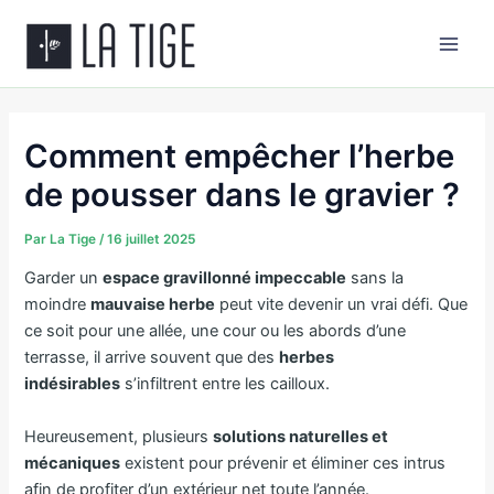
Aller
Main
au
Men
contenu
Comment empêcher l’herbe
de pousser dans le gravier ?
Par
La Tige
/
16 juillet 2025
Garder un
espace gravillonné impeccable
sans la
moindre
mauvaise herbe
peut vite devenir un vrai défi. Que
ce soit pour une allée, une cour ou les abords d’une
terrasse, il arrive souvent que des
herbes
indésirables
s’infiltrent entre les cailloux.
Heureusement, plusieurs
solutions naturelles et
mécaniques
existent pour prévenir et éliminer ces intrus
afin de profiter d’un extérieur net toute l’année.