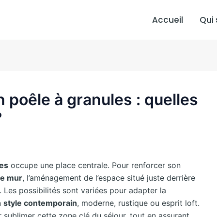
Accueil
Qui
 poêle à granules : quelles
?
les
occupe une place centrale. Pour renforcer son
le mur
, l’aménagement de l’espace situé juste derrière
Les possibilités sont variées pour adapter la
n
style contemporain
, moderne, rustique ou esprit loft.
r sublimer cette zone clé du séjour, tout en assurant