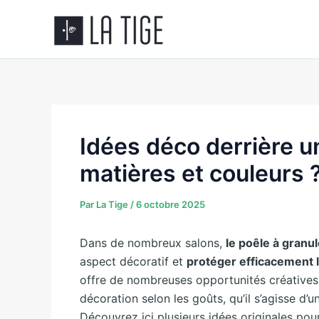
Aller
au
contenu
Idées déco derrière un
matières et couleurs 
Par
La Tige
/
6 octobre 2025
Dans de nombreux salons,
le poêle à granu
aspect décoratif et
protéger efficacement 
offre de nombreuses opportunités créatives. 
décoration selon les goûts, qu’il s’agisse d’u
Découvrez ici plusieurs idées originales pou