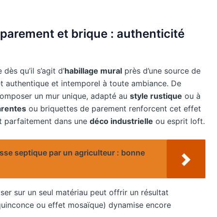
e parement et brique : authenticité
dès qu’il s’agit d’
habillage mural
près d’une source de
t authentique et intemporel à toute ambiance. De
 composer un mur unique, adapté au
style rustique
ou à
arentes
ou briquettes de parement renforcent cet effet
ant parfaitement dans une
déco industrielle
ou esprit loft.
osse septique par un agriculteur : bonne
r sur un seul matériau peut offrir un résultat
n quinconce ou effet mosaïque) dynamise encore