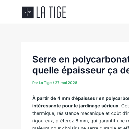
Aller
au
contenu
Serre en polycarbonat
quelle épaisseur ça d
Par
La Tige
/
27 mai 2026
À partir de 4 mm d’épaisseur en polycarbon
intéressante pour le jardinage sérieux.
Cett
thermique, résistance mécanique et coût d’in
rigoureux, préférez 6 mm, qui garantit une ro
majeurs pour choisir une serre durable et ef