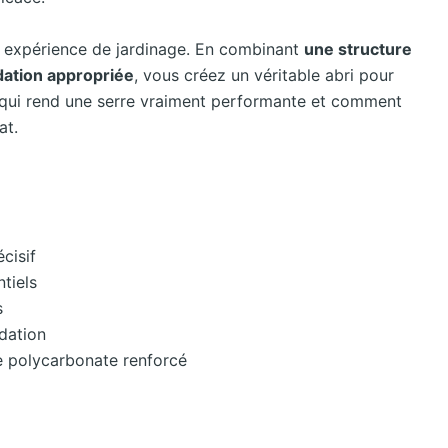
 expérience de jardinage. En combinant
une structure
dation appropriée
, vous créez un véritable abri pour
e qui rend une serre vraiment performante et comment
at.
écisif
ntiels
s
ndation
le polycarbonate renforcé