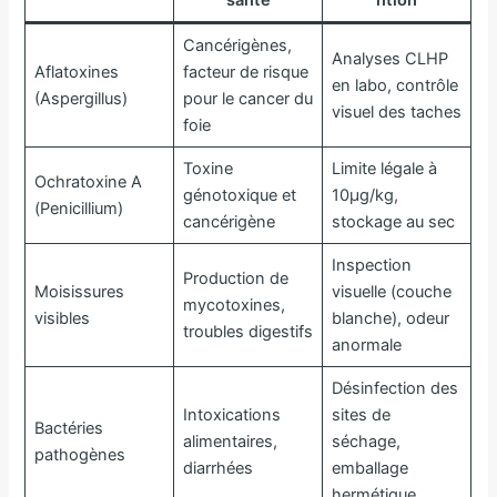
santé
ntion
Cancérigènes,
Analyses CLHP
Aflatoxines
facteur de risque
en labo, contrôle
(Aspergillus)
pour le cancer du
visuel des taches
foie
Toxine
Limite légale à
Ochratoxine A
génotoxique et
10μg/kg,
(Penicillium)
cancérigène
stockage au sec
Inspection
Production de
Moisissures
visuelle (couche
mycotoxines,
visibles
blanche), odeur
troubles digestifs
anormale
Désinfection des
Intoxications
sites de
Bactéries
alimentaires,
séchage,
pathogènes
diarrhées
emballage
hermétique