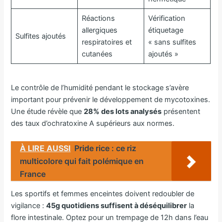
Réactions
Vérification
allergiques
étiquetage
Sulfites ajoutés
respiratoires et
« sans sulfites
cutanées
ajoutés »
Le contrôle de l’humidité pendant le stockage s’avère
important pour prévenir le développement de mycotoxines.
Une étude révèle que
28% des lots analysés
présentent
des taux d’ochratoxine A supérieurs aux normes.
À LIRE AUSSI
Pride rice : ce riz
multicolore qui fait polémique en
France
Les sportifs et femmes enceintes doivent redoubler de
vigilance :
45g quotidiens suffisent à déséquilibrer
la
flore intestinale. Optez pour un trempage de 12h dans l’eau