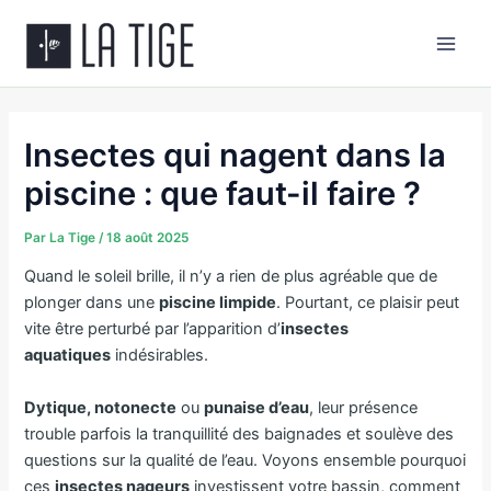
Aller
Main
au
Men
contenu
Insectes qui nagent dans la
piscine : que faut-il faire ?
Par
La Tige
/
18 août 2025
Quand le soleil brille, il n’y a rien de plus agréable que de
plonger dans une
piscine limpide
. Pourtant, ce plaisir peut
vite être perturbé par l’apparition d’
insectes
aquatiques
indésirables.
Dytique, notonecte
ou
punaise d’eau
, leur présence
trouble parfois la tranquillité des baignades et soulève des
questions sur la qualité de l’eau. Voyons ensemble pourquoi
ces
insectes nageurs
investissent votre bassin, comment