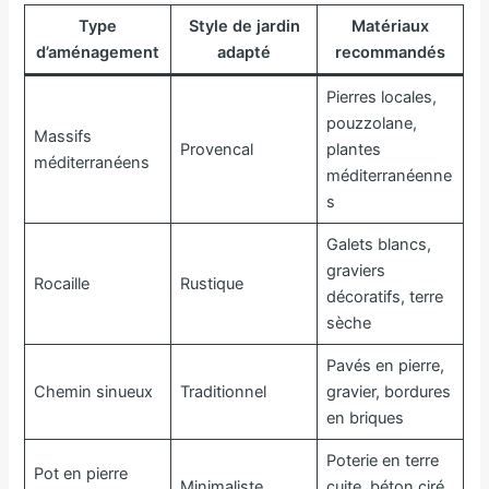
Type
Style de jardin
Matériaux
d’aménagement
adapté
recommandés
Pierres locales,
pouzzolane,
Massifs
Provencal
plantes
méditerranéens
méditerranéenne
s
Galets blancs,
graviers
Rocaille
Rustique
décoratifs, terre
sèche
Pavés en pierre,
Chemin sinueux
Traditionnel
gravier, bordures
en briques
Poterie en terre
Pot en pierre
Minimaliste
cuite, béton ciré,