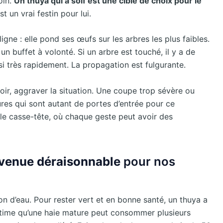
oin.
Un thuya qui a soif est une cible de choix pour le
st un vrai festin pour lui.
gne : elle pond ses œufs sur les arbres les plus faibles.
n buffet à volonté. Si un arbre est touché, il y a de
si très rapidement. La propagation est fulgurante.
loir, aggraver la situation. Une coupe trop sévère ou
es qui sont autant de portes d’entrée pour ce
able casse-tête, où chaque geste peut avoir des
venue déraisonnable
pour nos
on d’eau. Pour rester vert et en bonne santé, un thuya a
time qu’une haie mature peut consommer plusieurs