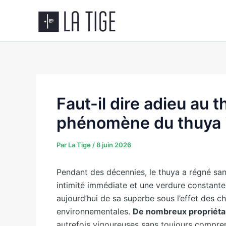
Aller
au
contenu
Faut-il dire adieu au 
phénomène du thuya in
Par
La Tige
/
8 juin 2026
Pendant des décennies, le thuya a régné san
intimité immédiate et une verdure constante.
aujourd’hui de sa superbe sous l’effet des 
environnementales.
De nombreux propriétai
autrefois vigoureuses sans toujours compren