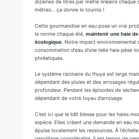
dizaines de litres par mètre linéaire chaque 
mètres… ça donne le tournis !
Cette gourmandise en eau pose un vrai probl
la norme chaque été,
maintenir une haie de 
écologique
. Notre impact environnemental d
consommation d’eau d’une telle haie pèse lo
phréatiques.
Le système racinaire du thuya est large mais r
dépendant des pluies et des arrosages réguli
profondeur. Pendant les épisodes de sécher
dépendant de votre tuyau d’arrosage.
C’est ici que le bât blesse pour les haies m
espèce. Elles créent une demande en eau mas
épuise localement les ressources. À l’échell
gaspillage considérable. Il est temps de pe