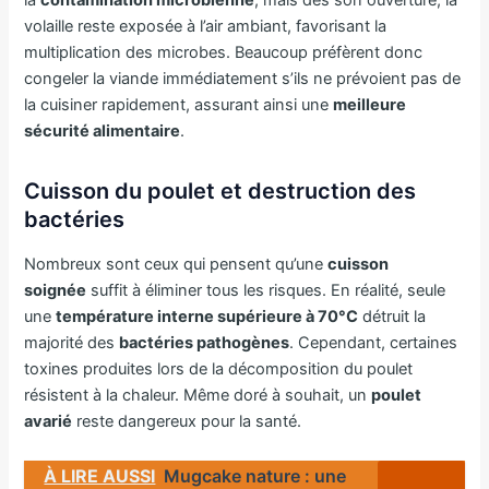
la
contamination microbienne
, mais dès son ouverture, la
volaille reste exposée à l’air ambiant, favorisant la
multiplication des microbes. Beaucoup préfèrent donc
congeler la viande immédiatement s’ils ne prévoient pas de
la cuisiner rapidement, assurant ainsi une
meilleure
sécurité alimentaire
.
Cuisson du poulet et destruction des
bactéries
Nombreux sont ceux qui pensent qu’une
cuisson
soignée
suffit à éliminer tous les risques. En réalité, seule
une
température interne supérieure à 70°C
détruit la
majorité des
bactéries pathogènes
. Cependant, certaines
toxines produites lors de la décomposition du poulet
résistent à la chaleur. Même doré à souhait, un
poulet
avarié
reste dangereux pour la santé.
À LIRE AUSSI
Mugcake nature : une